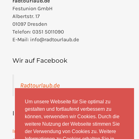
radtourlaub.de
Festunion GmbH
Albertstr. 17
01097 Dresden
Telefon: 0351 5011090
E-Mail: info@radtourlaub.de
Wir auf Facebook
Radtourlaub.de
Um unsere Webseite für Sie optimal zu
gestalten und fortlaufend verbessern zu
Informationen
können, verwenden wir Cookies. Durch die
weitere Nutzung der Webseite stimmen Sie
Impressum
der Verwendung von Cookies zu. Weitere
Informationen zu Cookies erhalten Sie in