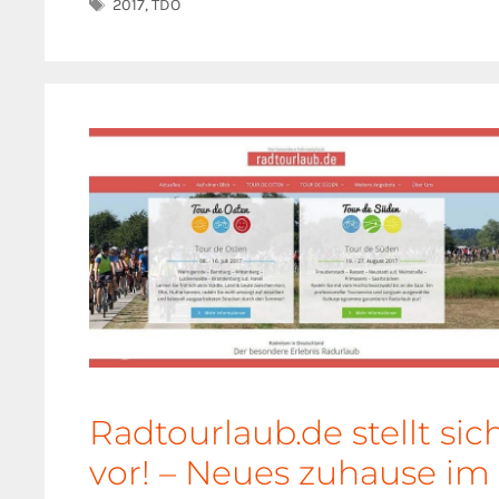
Schlagwörter
2017
,
TDO
Radtourlaub.de stellt sic
vor! – Neues zuhause im